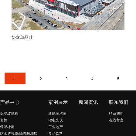
协鑫单晶硅
1
2
3
4
5
产品中心
案例展示
新闻资讯
联系我们
保温玻璃棉
新能源汽车
联系我们
岩棉
锂电光伏
在线留言
保温橡塑
工业地产
防水透气膜/隔汽防潮层
食品饮料