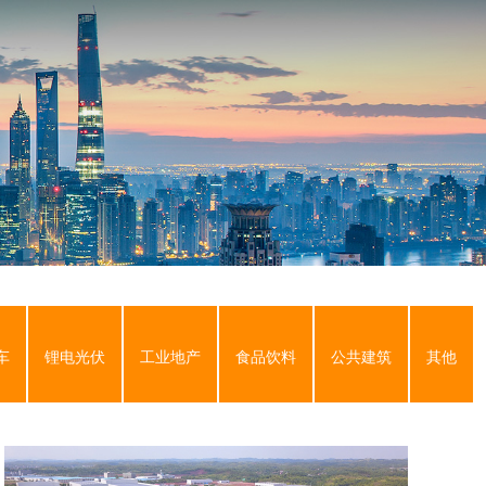
首页
>
案例展示
>
车
锂电光伏
工业地产
食品饮料
公共建筑
其他