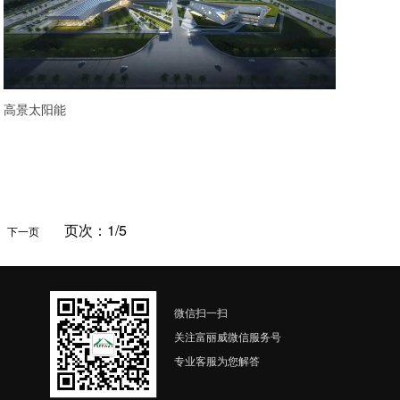
高景太阳能
页次：1/5
下一页
微信扫一扫
关注富丽威微信服务号
专业客服为您解答