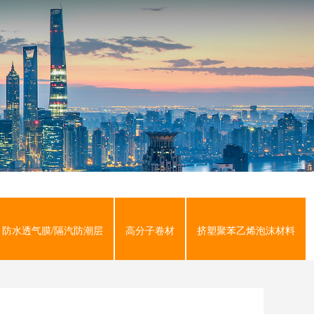
首页
>
防水透气膜/隔汽防潮层
>
防水透气膜/隔汽防潮层
高分子卷材
挤塑聚苯乙烯泡沫材料