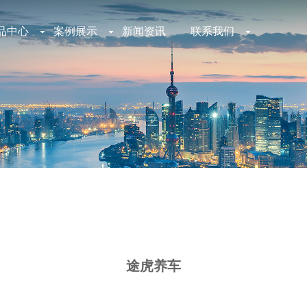
品中心
案例展示
新闻资讯
联系我们
途虎养车